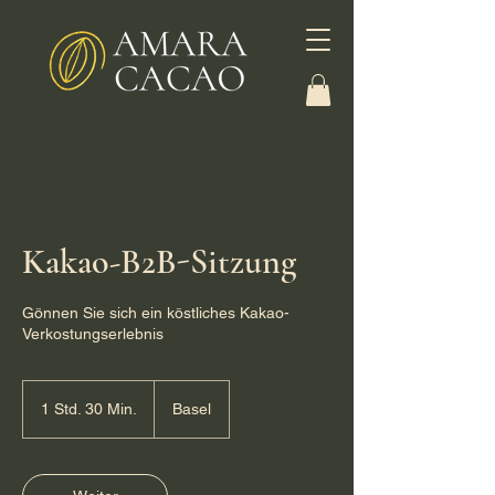
Kakao-B2B-Sitzung
Gönnen Sie sich ein köstliches Kakao-
Verkostungserlebnis
1 Std. 30 Min.
1
Basel
S
t
d
3